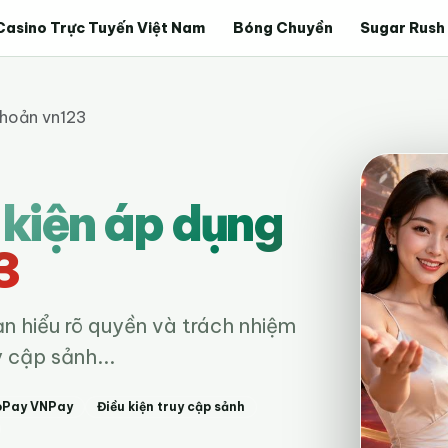
Casino Trực Tuyến Việt Nam
Bóng Chuyền
Sugar Rush
khoản vn123
 kiện áp dụng
3
n hiểu rõ quyền và trách nhiệm
y cập sảnh...
oPay VNPay
Điều kiện truy cập sảnh