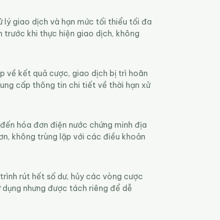
 lý giao dịch và hạn mức tối thiểu tối đa
n trước khi thực hiện giao dịch, không
 về kết quả cược, giao dịch bị trì hoãn
ung cấp thông tin chi tiết về thời hạn xử
D đến hóa đơn điện nước chứng minh địa
 hơn, không trùng lặp với các điều khoản
rình rút hết số dư, hủy các vòng cược
ử dụng nhưng được tách riêng để dễ