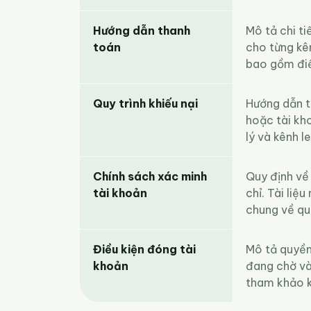
Hướng dẫn thanh
Mô tả chi ti
toán
cho từng kên
bao gồm điề
Quy trình khiếu nại
Hướng dẫn từ
hoặc tài kho
lý và kênh l
Chính sách xác minh
Quy định về
tài khoản
chỉ. Tài liệ
chung về qu
Điều kiện đóng tài
Mô tả quyền
khoản
đang chờ và
tham khảo k