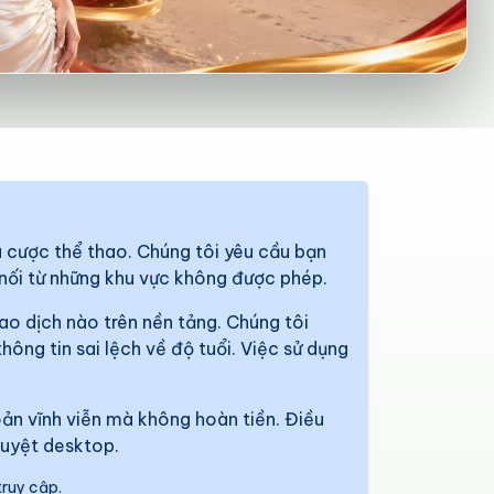
 cược thể thao. Chúng tôi yêu cầu bạn
ết nối từ những khu vực không được phép.
ao dịch nào trên nền tảng. Chúng tôi
ông tin sai lệch về độ tuổi. Việc sử dụng
oản vĩnh viễn mà không hoàn tiền. Điều
duyệt desktop.
truy cập.