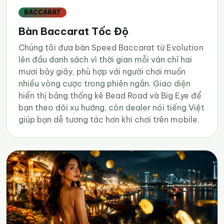
BACCARAT
Bàn Baccarat Tốc Độ
Chúng tôi đưa bàn Speed Baccarat từ Evolution
lên đầu danh sách vì thời gian mỗi ván chỉ hai
mươi bảy giây, phù hợp với người chơi muốn
nhiều vòng cược trong phiên ngắn. Giao diện
hiển thị bảng thống kê Bead Road và Big Eye để
bạn theo dõi xu hướng, còn dealer nói tiếng Việt
giúp bạn dễ tương tác hơn khi chơi trên mobile.