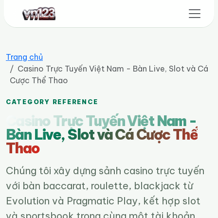
vn123
Trang chủ
Casino Trực Tuyến Việt Nam - Bàn Live, Slot và Cá
Cược Thể Thao
CATEGORY REFERENCE
Casino Trực Tuyến Việt Nam -
Bàn Live, Slot và Cá Cược Thể
Thao
Chúng tôi xây dựng sảnh casino trực tuyến
với bàn baccarat, roulette, blackjack từ
Evolution và Pragmatic Play, kết hợp slot
và sportsbook trong cùng một tài khoản...