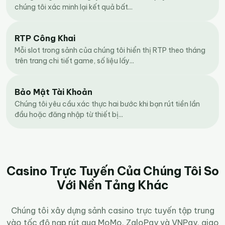
chúng tôi xác minh lại kết quả bất...
RTP Công Khai
Mỗi slot trong sảnh của chúng tôi hiển thị RTP theo tháng
trên trang chi tiết game, số liệu lấy...
Bảo Mật Tài Khoản
Chúng tôi yêu cầu xác thực hai bước khi bạn rút tiền lần
đầu hoặc đăng nhập từ thiết bị...
Casino Trực Tuyến Của Chúng Tôi So
Với Nền Tảng Khác
Chúng tôi xây dựng sảnh casino trực tuyến tập trung
vào tốc độ nạp rút qua MoMo, ZaloPay và VNPay, giao