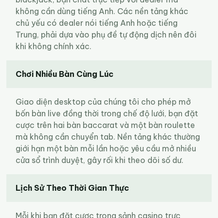
không cần dùng tiếng Anh. Các nền tảng khác
chủ yếu có dealer nói tiếng Anh hoặc tiếng
Trung, phải dựa vào phụ đề tự động dịch nên đôi
khi không chính xác.
Chơi Nhiều Bàn Cùng Lúc
Giao diện desktop của chúng tôi cho phép mở
bốn bàn live đồng thời trong chế độ lưới, bạn đặt
cược trên hai bàn baccarat và một bàn roulette
mà không cần chuyển tab. Nền tảng khác thường
giới hạn một bàn mỗi lần hoặc yêu cầu mở nhiều
cửa sổ trình duyệt, gây rối khi theo dõi số dư.
Lịch Sử Theo Thời Gian Thực
Mỗi khi bạn đặt cược trong sảnh casino trực