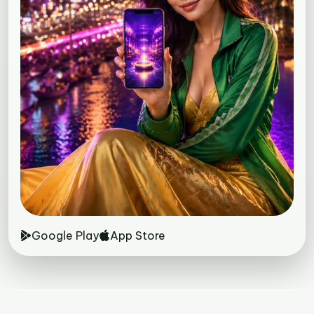
Google Play
App Store