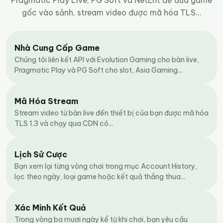
gốc vào sảnh, stream video được mã hóa TLS...
Nhà Cung Cấp Game
Chúng tôi liên kết API với Evolution Gaming cho bàn live,
Pragmatic Play và PG Soft cho slot, Asia Gaming...
Mã Hóa Stream
Stream video từ bàn live đến thiết bị của bạn được mã hóa
TLS 1.3 và chạy qua CDN có...
Lịch Sử Cược
Bạn xem lại từng vòng chơi trong mục Account History,
lọc theo ngày, loại game hoặc kết quả thắng thua...
Xác Minh Kết Quả
Trong vòng ba mươi ngày kể từ khi chơi, bạn yêu cầu