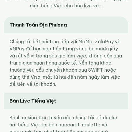
diện tiếng Việt cho bàn live và...
Thanh Toán Địa Phương
Chúng tôi kết nối trực tiếp với MoMo, ZaloPay và
VNPay để bạn nạp tiền trong vòng ba mươi giây
và rút về ví trong sáu giờ làm việc, không cần qua
trung gian ngân hàng quốc tế. Nền tảng khác
thường yêu cầu chuyển khoản qua SWIFT hoặc
dùng thẻ Visa, mất từ hai đến năm ngày làm việc
để tiền về tài khoản.
Bàn Live Tiếng Việt
Sảnh casino trực tuyến của chúng tôi có dealer
nói tiếng Việt tại bàn baccarat, roulette và
blackjack, bạn chat trực tiếp với dealer mà