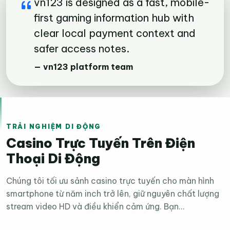
vn123 is designed as a fast, mobile-
first gaming information hub with
clear local payment context and
safer access notes.
— vn123 platform team
TRẢI NGHIỆM DI ĐỘNG
Casino Trực Tuyến Trên Điện
Thoại Di Động
Chúng tôi tối ưu sảnh casino trực tuyến cho màn hình
smartphone từ năm inch trở lên, giữ nguyên chất lượng
stream video HD và điều khiển cảm ứng. Bạn...