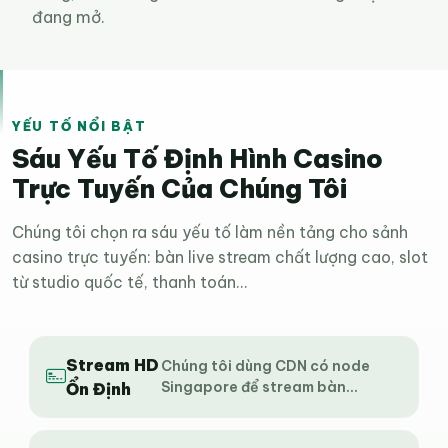
đang mở.
YẾU TỐ NỔI BẬT
Sáu Yếu Tố Định Hình Casino
Trực Tuyến Của Chúng Tôi
Chúng tôi chọn ra sáu yếu tố làm nền tảng cho sảnh
casino trực tuyến: bàn live stream chất lượng cao, slot
từ studio quốc tế, thanh toán...
Stream HD
Chúng tôi dùng CDN có node
Singapore để stream bàn...
Ổn Định