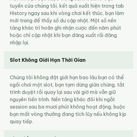
tuyến của chúng tôi, kết quả xuất hiện trong tab
History ngay sau khi vòng chơi kết thúc, bạn làm
mới trang để thấy số dư cập nhật. Một số nền
tảng khác trì hoãn ghi nhận cược đến năm phút
hoặc chỉ cập nhật khi bạn đăng xuất rồi đăng
nhập lại.
Slot Không Giới Hạn Thời Gian
Chúng tôi không đặt giới hạn bao lâu bạn có thể
ngồi chơi một slot, bạn tạm dừng giữa chừng, tắt
trình duyệt rồi quay lại sau vài giờ mà vẫn giữ
nguyên tiến trình. Nền tảng khác đôi khi ngắt
session sau ba mươi phút không hoạt động, buộc
bạn mất vòng thưởng đang tích lũy nếu không kịp
quay tiếp.