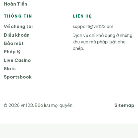
Hoàn Tiền
THÔNG TIN
LIÊN HỆ
Về chúng tôi
support@vn123.onl
Điều khoản
Dịch vụ chỉ khả dụng ở những
khu vực mà pháp luật cho
Bảo mật
phép.
Pháp lý
Live Casino
Slots
Sportsbook
Sitemap
© 2026 vn123. Bảo lưu mọi quyền.