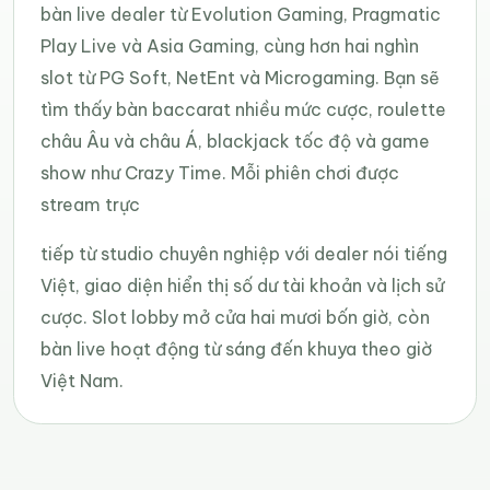
bàn live dealer từ Evolution Gaming, Pragmatic
Play Live và Asia Gaming, cùng hơn hai nghìn
slot từ PG Soft, NetEnt và Microgaming. Bạn sẽ
tìm thấy bàn baccarat nhiều mức cược, roulette
châu Âu và châu Á, blackjack tốc độ và game
show như Crazy Time. Mỗi phiên chơi được
stream trực
tiếp từ studio chuyên nghiệp với dealer nói tiếng
Việt, giao diện hiển thị số dư tài khoản và lịch sử
cược. Slot lobby mở cửa hai mươi bốn giờ, còn
bàn live hoạt động từ sáng đến khuya theo giờ
Việt Nam.