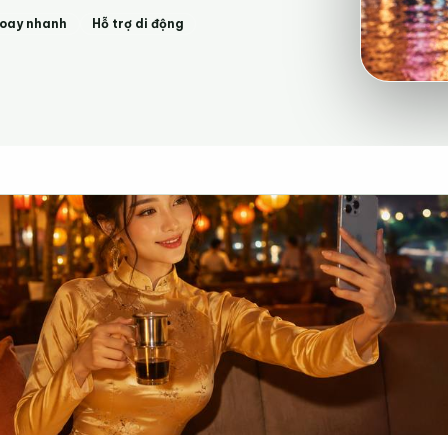
xoay nhanh
Hỗ trợ di động