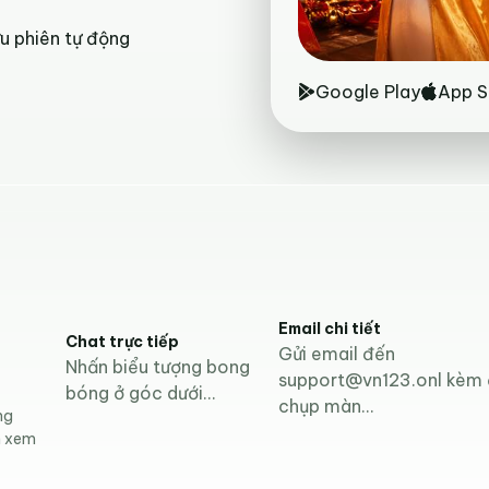
u phiên tự động
Google Play
App S
Email chi tiết
Chat trực tiếp
Gửi email đến
Nhấn biểu tượng bong
support@vn123.onl
kèm 
bóng ở góc dưới...
chụp màn...
ng
h xem