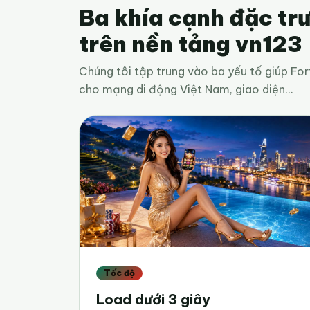
Ba khía cạnh đặc tr
trên nền tảng vn123
Chúng tôi tập trung vào ba yếu tố giúp For
cho mạng di động Việt Nam, giao diện...
Tốc độ
Load dưới 3 giây